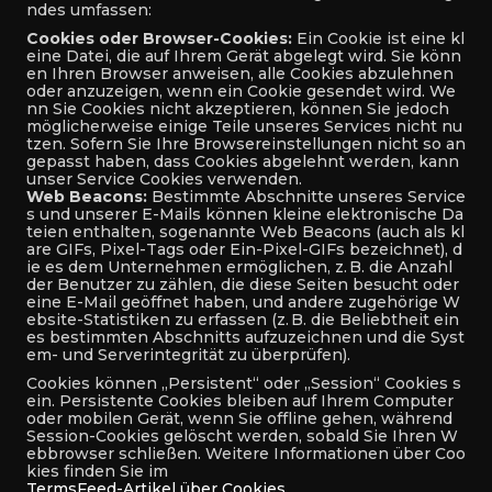
ndes umfassen:
Cookies oder Browser-Cookies:
Ein Cookie ist eine kl
eine Datei, die auf Ihrem Gerät abgelegt wird. Sie könn
en Ihren Browser anweisen, alle Cookies abzulehnen
oder anzuzeigen, wenn ein Cookie gesendet wird. We
nn Sie Cookies nicht akzeptieren, können Sie jedoch
möglicherweise einige Teile unseres Services nicht nu
tzen. Sofern Sie Ihre Browsereinstellungen nicht so an
gepasst haben, dass Cookies abgelehnt werden, kann
unser Service Cookies verwenden.
Web Beacons:
Bestimmte Abschnitte unseres Service
s und unserer E-Mails können kleine elektronische Da
teien enthalten, sogenannte Web Beacons (auch als kl
are GIFs, Pixel-Tags oder Ein-Pixel-GIFs bezeichnet), d
ie es dem Unternehmen ermöglichen, z. B. die Anzahl
der Benutzer zu zählen, die diese Seiten besucht oder
eine E-Mail geöffnet haben, und andere zugehörige W
ebsite-Statistiken zu erfassen (z. B. die Beliebtheit ein
es bestimmten Abschnitts aufzuzeichnen und die Syst
em- und Serverintegrität zu überprüfen).
Cookies können „Persistent“ oder „Session“ Cookies s
ein. Persistente Cookies bleiben auf Ihrem Computer
oder mobilen Gerät, wenn Sie offline gehen, während
Session-Cookies gelöscht werden, sobald Sie Ihren W
ebbrowser schließen. Weitere Informationen über Coo
kies finden Sie im
TermsFeed-Artikel über Cookies